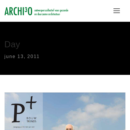
Day
june 13, 2011