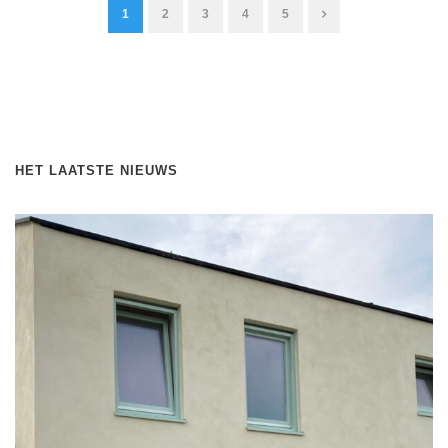
1
2
3
4
5
HET LAATSTE NIEUWS