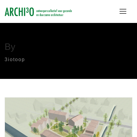
By
3iotoop