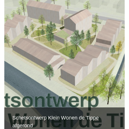
Schetsontwerp Klein Wonen de Tippe
afgerond
Eerste blik op de gevels
Zelf bouwen met stro