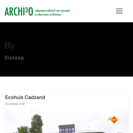
By
3iotoop