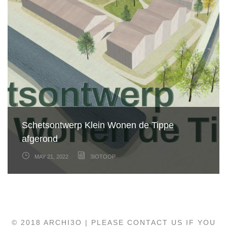
Schetsontwerp Klein Wonen de Tippe
afgerond
Eerste blik op de gevels
Zelf bouwen met stro
MAY 21, 2022
MAY 11, 2022
MAY 11, 2022
3IOTOOP
3IOTOOP
3IOTOOP
© 2018 ARCHI3O | PLEASE CONTACT US IF YOU