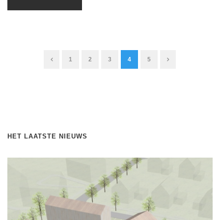
1
2
3
4
5
HET LAATSTE NIEUWS