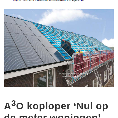
3
A
O koploper ‘Nul op
de meter woningen’