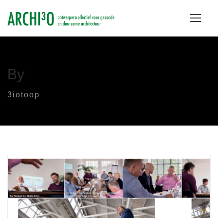
By
3iotoop