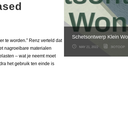
ased
Schetsontwerp Klein Wo
Eerste blik op de gevels
Zelf bouwen met stro
ier te worden.” Renz verteld dat
MAY 21, 2022
MAY 11, 2022
MAY 11, 2022
3IOTOOP
3IOTOOP
3IOTOOP
t nagroeibare materialen
elasten – wat je neemt moet
odra het gebruik ten einde is