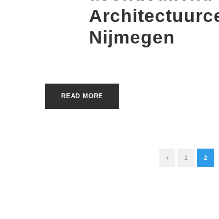
Architectuurc
Nijmegen
READ MORE
1
2