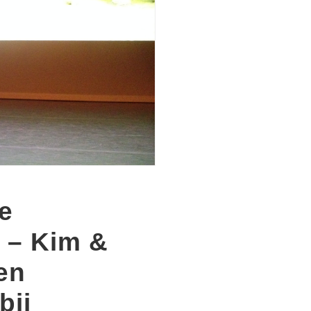
e
 – Kim &
en
bij