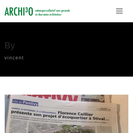
By
vincent